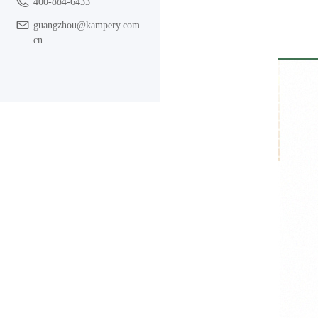
400-884-6433
guangzhou@kampery.com.
cn