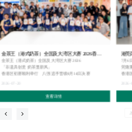
金茶王（港式奶茶）全国及大湾区大赛 2026香港
港莞
区初赛顺利举行 八强选手晋级8月14日决赛
金茶王（港式奶茶）全国及大湾区大赛 2026
展
7月6
「非遗具创意 奶茶显新风」
莞隆重
香港区初赛顺利举行 八强选手晋级8月14日决赛
香港国
际化视
2026-07-20
2026-0
梁。
查看详情
넳
넲